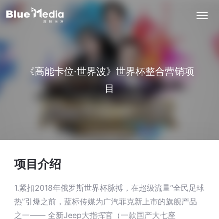
首页
《高能卡位·世界波》世界杯整合营销项
目
核心业务
出海营销
产品与解决方案
品牌营销
项目介绍
鲁班跨境通
资源
效果营销
1.紧扣2018年俄罗斯世界杯脉搏，在超级流量“全民足球
PerforMad亿帆出海
热”引爆之前，蓝标传媒为广汽菲克新上市的旗舰产品
海外资源
成功案例
之一—— 全新Jeep大指挥官（一款国产大七座