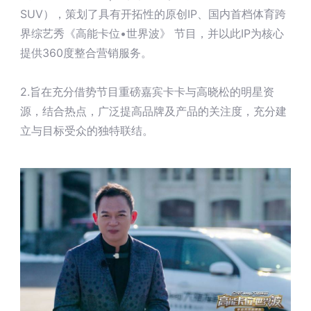
UGdesk
SUV），策划了具有开拓性的原创IP、国内首档体育跨
国内资源
界综艺秀《高能卡位•世界波》 节目，并以此IP为核心
必得优选
关于我们
提供360度整合营销服务。
2.旨在充分借势节目重磅嘉宾卡卡与高晓松的明星资
集团简介
源，结合热点，广泛提高品牌及产品的关注度，充分建
集团荣誉
加入我们
公司动态
联系我们