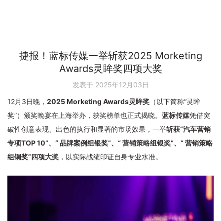
首页
捷报！蓝标传媒一举斩获2025 Morketing
Awards灵眸奖四项大奖
发表于 2025年12月03日
核心业务
12月3日晚，
2025 Morketing Awards灵眸奖
（以下简称“灵眸
奖”）颁奖晚宴在上海举办，获奖榜单也正式揭晓。
蓝标传媒
凭借突
出海营销
破性创意表现、出色的执行和显著的市场效果，一举
斩获“汽车营销
产品与解决方案
专项TOP 10”、“ 品牌案例组银奖”、“ 营销策略组银奖”、“ 营销策略
品牌营销
组铜奖”四项大奖
，以实际战绩印证自身专业水准。
鲁班跨境通
资源
效果营销
PerforMad亿帆出海
海外资源
成功案例