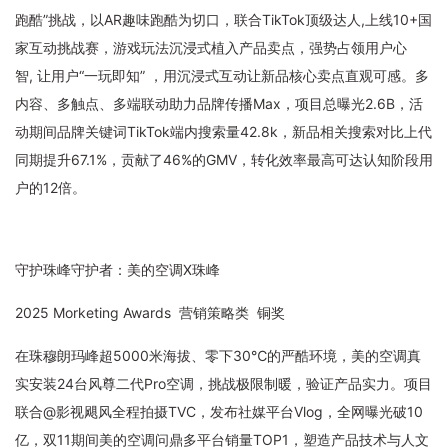
跑酷”挑战，以AR趣味跑酷为切口，联合TikTok顶级达人,上线10+国
家互动挑战赛，游戏玩法沉浸式植入产品卖点，强势占领用户心
智, 让用户“一玩即知” ，用沉浸式互动让新品核心卖点直观可感。多
内容、多触点、多端联动助力品牌传播Max，项目总曝光2.6B，活
动期间品牌关键词TikTok端内搜索量42.8k，新品相关搜索对比上代
同期提升67.1%，贡献了46%的GMV，转化效率最高可达认知阶段用
户的12倍。
守护珠峰守护者：
美的空调X珠峰
2025 Morketing Awards 营销策略类 铜奖
在珠穆朗玛峰超5000米海拔、零下30℃的严酷环境，美的空调真
实安装24台风尊二代Pro空调，挑战极限制暖，验证产品实力。项目
联合@影视飓风全程拍摄TVC，发布社媒平台Vlog，全网曝光破10
亿，双11期间美的空调问鼎多平台销量TOP1，塑造产品技术与人文