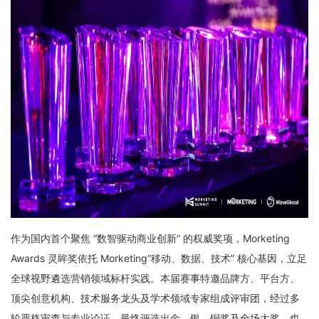
UGdesk
国内资源
必得优选
关于我们
集团简介
集团荣誉
加入我们
公司动态
作为国内首个聚焦 “数智驱动商业创新” 的权威奖项，Morketing
联系我们
Awards 灵眸奖依托 Morketing“移动、数据、技术” 核心基因，立足
全球视野遴选营销领域标杆实践。本届赛事特邀品牌方、平台方、
顶尖创意机构、技术服务龙头及学术领域专家组成评审团，经过多
轮严格审查与专业论证，最终评选出金、银、铜奖及全场大奖，也