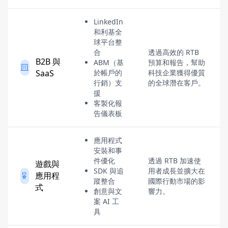
LinkedIn
和利基全
球平台整
合
透過高效的 RTB
B2B 與
ABM（基
預算和報告，幫助
SaaS
於帳戶的
科技企業獲得優質
行銷）支
的全球潛在客戶。
援
客製化報
告儀表板
應用程式
安裝和事
件優化
透過 RTB 加速使
遊戲與
SDK 與追
用者成長並擴大在
應用程
蹤整合
國際行動市場的影
式
創意與文
響力。
案 AI 工
具