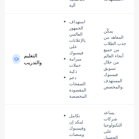
آلية
استهداف
الجمهور
يمكّن
العالمي
المعاهد من
بالإعلانات
جذب الطلاب
على
من جميع
فيسبوك
التعليم
أنحاء العالم
ميزانية
من خلال
والتدريب
حملات
تسويق
ذكية
فيسبوك
دعم
المستهدف
الصفحات
والمخصص.
المقصودة
المخصصة
يساعد
تكامل
شركات
لينكد إن
التكنولوجيا
وفيسبوك
على
ومنصات
الحصول