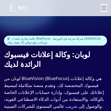
علامة تجارية تابعة لـ BlueFocus - شركة مدرجة في البورصة (300058.SZ)
بإيرادات تبلغ حوالي 10 مليار دولار
لوبان: وكالة إعلانات فيسبوك
الرائدة لديك
لوبان من BlueVision (BlueFocus) هي وكالة إعلانات
فيسبوك المخصصة لك، وتقدم منصة متكاملة لتبسيط
إعلاناتك على فيسبوك، وإدارة حسابات الإعلانات الخاصة
بالوكالة، والاستفادة من أدوات الذكاء الاصطناعي القوية،
والوصول إلى تدريب عالمي المستوى للشركات الصينية.