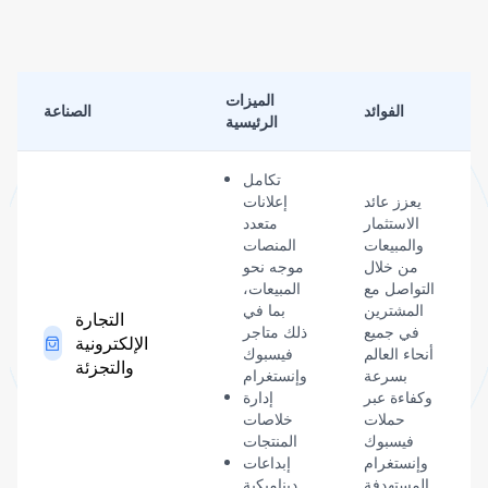
الميزات
الفوائد
الصناعة
الرئيسية
تكامل
يعزز عائد
إعلانات
الاستثمار
متعدد
والمبيعات
المنصات
من خلال
موجه نحو
التواصل مع
المبيعات،
المشترين
بما في
التجارة
في جميع
ذلك متاجر
الإلكترونية
أنحاء العالم
فيسبوك
والتجزئة
بسرعة
وإنستغرام
وكفاءة عبر
إدارة
حملات
خلاصات
فيسبوك
المنتجات
وإنستغرام
إبداعات
المستهدفة.
ديناميكية