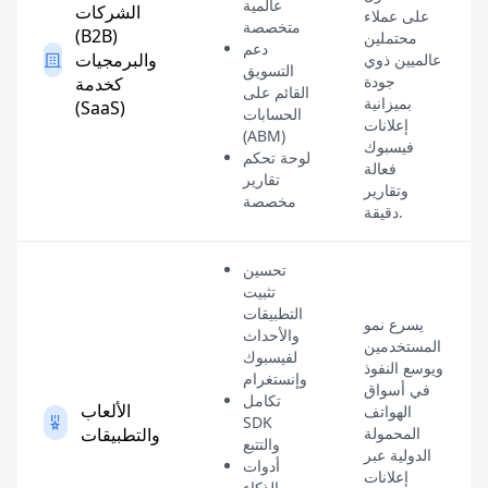
عالمية
الشركات
على عملاء
متخصصة
(B2B)
محتملين
دعم
والبرمجيات
عالميين ذوي
التسويق
جودة
كخدمة
القائم على
بميزانية
(SaaS)
الحسابات
إعلانات
(ABM)
فيسبوك
لوحة تحكم
فعالة
تقارير
وتقارير
مخصصة
دقيقة.
تحسين
تثبيت
التطبيقات
يسرع نمو
والأحداث
المستخدمين
لفيسبوك
ويوسع النفوذ
وإنستغرام
في أسواق
تكامل
الألعاب
الهواتف
SDK
المحمولة
والتطبيقات
والتتبع
الدولية عبر
أدوات
إعلانات
الذكاء