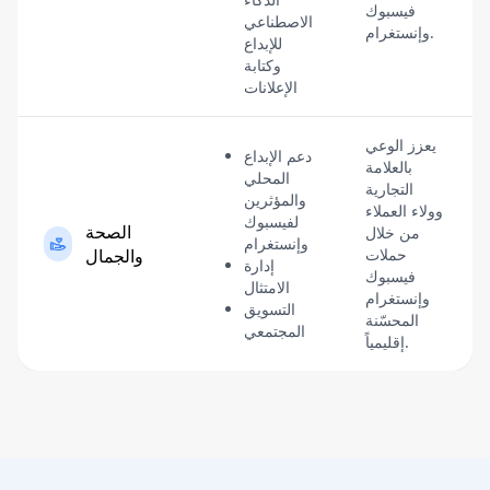
فيسبوك
الاصطناعي
وإنستغرام.
للإبداع
وكتابة
الإعلانات
يعزز الوعي
دعم الإبداع
بالعلامة
المحلي
التجارية
والمؤثرين
وولاء العملاء
لفيسبوك
الصحة
من خلال
وإنستغرام
حملات
والجمال
إدارة
فيسبوك
الامتثال
وإنستغرام
التسويق
المحسّنة
المجتمعي
إقليمياً.