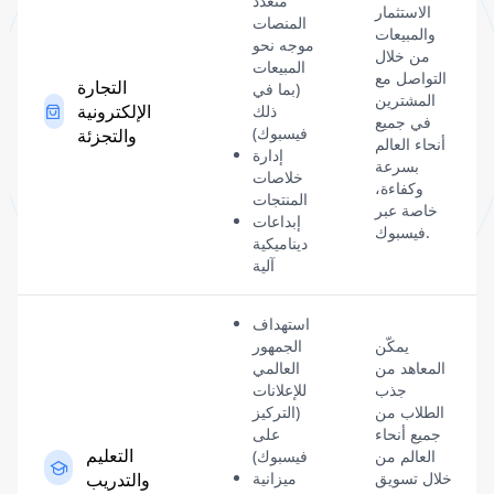
متعدد
الاستثمار
المنصات
والمبيعات
موجه نحو
من خلال
المبيعات
التواصل مع
التجارة
(بما في
المشترين
الإلكترونية
ذلك
في جميع
فيسبوك)
والتجزئة
أنحاء العالم
إدارة
بسرعة
خلاصات
وكفاءة،
المنتجات
خاصة عبر
إبداعات
فيسبوك.
ديناميكية
آلية
استهداف
يمكّن
الجمهور
المعاهد من
العالمي
جذب
للإعلانات
الطلاب من
(التركيز
جميع أنحاء
على
التعليم
العالم من
فيسبوك)
خلال تسويق
ميزانية
والتدريب