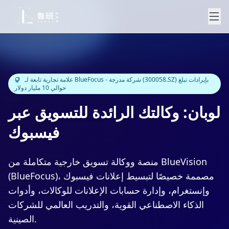
علامة تجارية تابعة لـ BlueFocus - شركة مدرجة (300058.SZ) بإيرادات تبلغ
حوالي 10 مليار دولار
لوبان: وكالتك الرائدة للتسويق عبر
فيسبوك
منصة ووكالة تسويق خارجية متكاملة من BlueVision
(BlueFocus)، مصممة خصيصًا لتبسيط إعلانات فيسبوك
وإنستغرام، وإدارة حسابات الإعلانات للوكالات، وأدوات
الذكاء الاصطناعي القوية، والتدريب العالمي للشركات
الصينية.