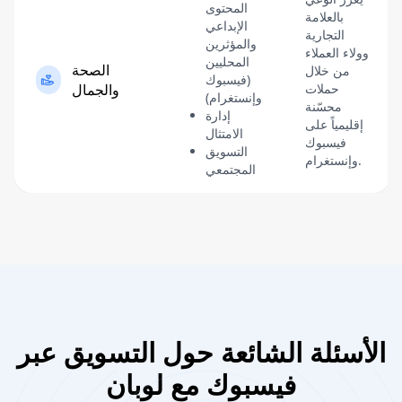
المحتوى
بالعلامة
الإبداعي
التجارية
والمؤثرين
وولاء العملاء
المحليين
الصحة
من خلال
(فيسبوك
حملات
والجمال
وإنستغرام)
محسّنة
إدارة
إقليمياً على
الامتثال
فيسبوك
التسويق
وإنستغرام.
المجتمعي
الأسئلة الشائعة حول التسويق عبر
فيسبوك مع لوبان