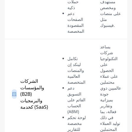
مستهدف
حملات
ومخصص
ذكية
على منصات
دعم
مثل
الصفحات
فيسبوك.
المقصودة
المخصصة
يساعد
شركات
التكنولوجيا
تكامل
على
لينكد إن
الحصول
والمنصات
على عملاء
العالمية
الشركات
محتملين
المتخصصة
والمؤسسات
عالميين ذوي
دعم
(B2B)
جودة
التسويق
بميزانية
القائم على
والبرمجيات
وتقارير
الحساب
كخدمة (SaaS)
فعالة، بما
(ABM)
في ذلك
لوحة تحكم
توليد العملاء
مخصصة
المحتملين
للتقارير