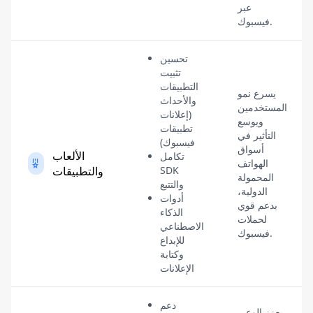
عبر
فيسبوك.
تحسين
تثبيت
التطبيقات
يسرع نمو
والأحداث
المستخدمين
(إعلانات
ويوسع
تطبيقات
التأثير في
فيسبوك)
أسواق
الألعاب
تكامل
الهواتف
SDK
والتطبيقات
المحمولة
والتتبع
الدولية،
أدوات
بدعم قوي
الذكاء
لحملات
الاصطناعي
فيسبوك.
للإبداع
وكتابة
الإعلانات
دعم
يعزز الوعي