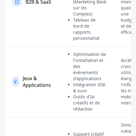
B2B & SaaS
(Marketing Basé
mondia
sur les
qualité
Comptes)
une
Tableau de
budgét
bord de
et des 
rapports
efficace
personnalisé
Optimisation de
l'installation et
Accélèr
des
croissa
événements
utilisat
Jeux &
d'applications
élargit
Applications
Intégration SDK
l'influ
& suivi
les ma
Outils d'IA
mobile
créatifs et de
interna
rédaction
Stimule
notorié
Support créatif