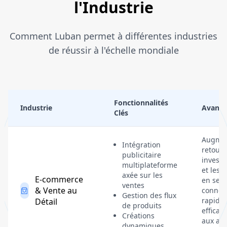
l'Industrie
Comment Luban permet à différentes industries
de réussir à l'échelle mondiale
Fonctionnalités
Industrie
Avanta
Clés
Augmen
Intégration
retour 
publicitaire
invest
multiplateforme
et les 
axée sur les
E-commerce
en se
ventes
& Vente au
connec
Gestion des flux
rapide
Détail
de produits
effica
Créations
aux ac
dynamiques