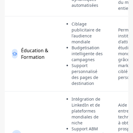
du mo
automatisées
entier.
Ciblage
publicitaire de
Permet
l'audience
institut
mondiale
d'attire
Budgetisation
étudia
Éducation &
intelligente des
monde 
Formation
campagnes
grâce 
Support
market
personnalisé
ciblé et
des pages de
personn
destination
Intégration de
LinkedIn et de
Aide le
plateformes
entrepr
mondiales de
techno
niche
à obten
Support ABM
prospe