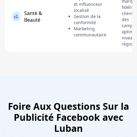
marque
et influenceur
fidélité
localisé
Santé &
clients
Gestion de la
Beauté
des
conformité
campa
Marketing
optimi
communautaire
niveau
régiona
Foire Aux Questions Sur la
Publicité Facebook avec
Luban