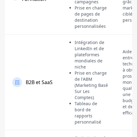
campagnes
grâce 
Prise en charge
market
de pages de
ciblé e
destination
person
personnalisées
Intégration de
LinkedIn et de
Aide le
plateformes
entrep
mondiales de
techno
niche
à obte
Prise en charge
prospe
de l'ABM
B2B et SaaS
mondi
(Marketing Basé
qualit
Sur Les
une
Comptes)
budgét
Tableau de
et des
bord de
efficac
rapports
personnalisé