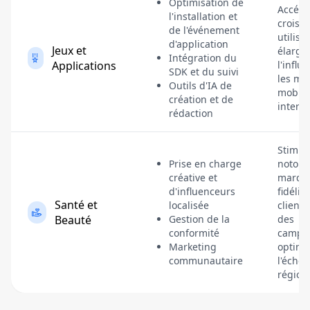
Optimisation de
Accélèr
l'installation et
croiss
de l'événement
utilisa
d'application
Jeux et
élargit
Intégration du
Applications
l'influ
SDK et du suivi
les ma
Outils d'IA de
mobile
création et de
intern
rédaction
Stimule
Prise en charge
notorié
créative et
marque
d'influenceurs
fidélit
Santé et
localisée
clients
Beauté
Gestion de la
des
conformité
campa
Marketing
optimi
communautaire
l'échel
région