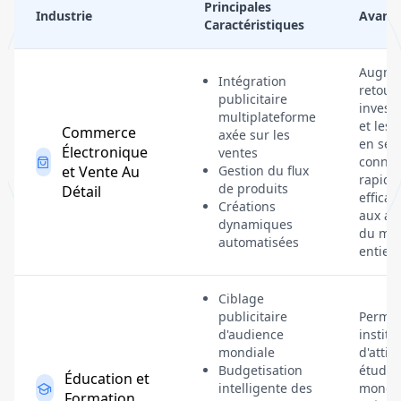
Principales
Industrie
Avant
Caractéristiques
Augmen
Intégration
retour
publicitaire
invest
multiplateforme
et les 
Commerce
axée sur les
en se
Électronique
ventes
connec
et Vente Au
Gestion du flux
rapide
de produits
Détail
effica
Créations
aux ac
dynamiques
du mo
automatisées
entier.
Ciblage
publicitaire
Permet
d'audience
institu
mondiale
d'attir
Budgetisation
étudia
Éducation et
intelligente des
monde 
Formation