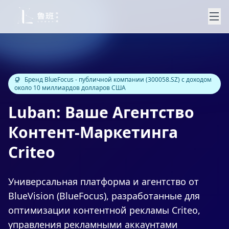
Бренд BlueFocus - публичной компании (300058.SZ) с доходом
около 10 миллиардов долларов США
Luban: Ваше Агентство
Контент-Маркетинга
Criteo
Универсальная платформа и агентство от
BlueVision (BlueFocus), разработанные для
оптимизации контентной рекламы Criteo,
управления рекламными аккаунтами