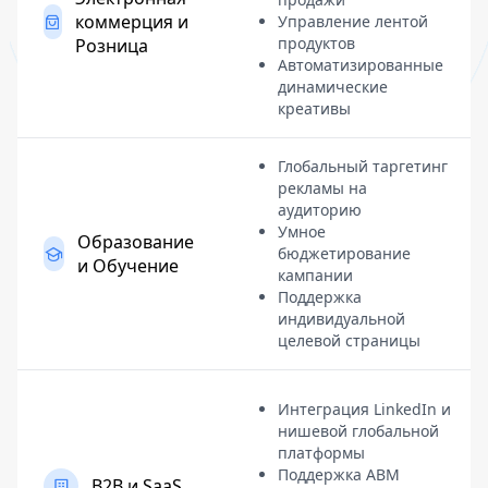
коммерция и
Управление лентой
продуктов
Розница
Автоматизированные
динамические
креативы
Глобальный таргетинг
рекламы на
аудиторию
Умное
Образование
бюджетирование
и Обучение
кампании
Поддержка
индивидуальной
целевой страницы
Интеграция LinkedIn и
нишевой глобальной
платформы
Поддержка ABM
B2B и SaaS