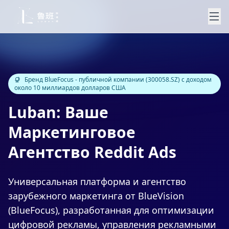
Бренд BlueFocus - публичной компании (300058.SZ) с доходом
около 10 миллиардов долларов США
Luban: Ваше
Маркетинговое
Агентство Reddit Ads
Универсальная платформа и агентство
зарубежного маркетинга от BlueVision
(BlueFocus), разработанная для оптимизации
цифровой рекламы, управления рекламными