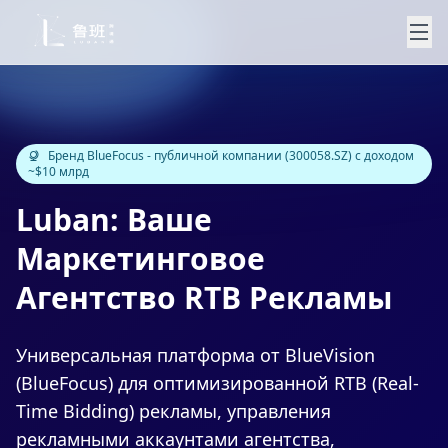
Бренд BlueFocus - публичной компании (300058.SZ) с доходом
~$10 млрд
Luban: Ваше
Маркетинговое
Агентство RTB Рекламы
Универсальная платформа от BlueVision
(BlueFocus) для оптимизированной RTB (Real-
Time Bidding) рекламы, управления
рекламными аккаунтами агентства,