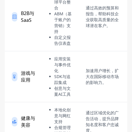
球平台整
合
通过高效的预算和
B2B与
ABM（基
报告，帮助科技企
SaaS
于账户的
业获取高质量的全
营销）支
球潜在客户。
持
自定义报
告仪表盘
应用安装
与事件优
化
加速用户增长，扩
游戏与
SDK与追
大在国际移动市场
应用
踪集成
的影响力。
创意与文
案AI工具
本地化创
通过区域优化的广
意与网红
健康与
告活动，提升品牌
支持
美容
知名度和客户忠诚
合规管理
度。