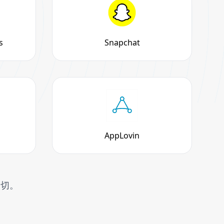
s
Snapchat
AppLovin
一切。