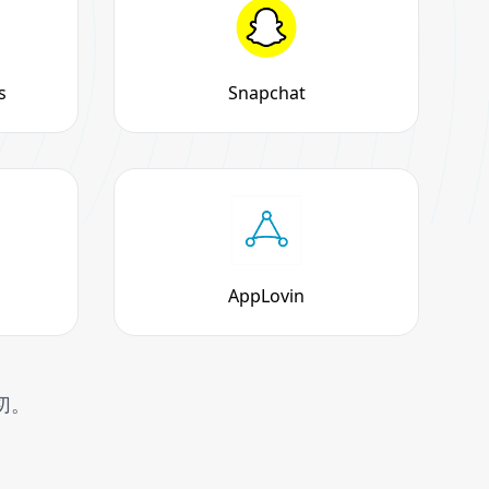
s
Snapchat
AppLovin
切。