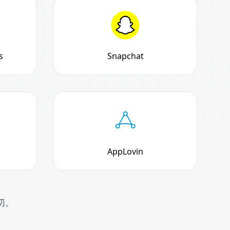
s
Snapchat
AppLovin
切。