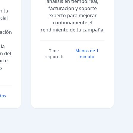
análisis en tiempo real,
facturación y soporte
n tu
experto para mejorar
cial
continuamente el
rendimiento de tu campaña.
cación
 la
Time
Menos de 1
n del
required:
minuto
orte
s
tos