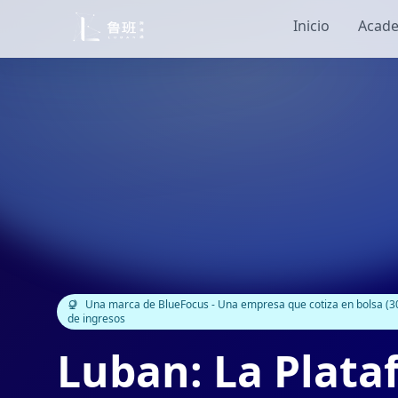
Inicio
Acade
Una marca de BlueFocus - Una empresa que cotiza en bolsa (30
de ingresos
Luban: La Plat