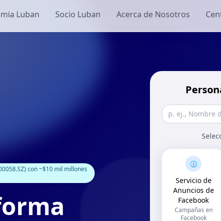
mia Luban
Socio Luban
Acerca de Nosotros
Cen
Person
Selec
0058.SZ) con ~$10 mil millones
Servicio de
Anuncios de
aforma
Facebook
Campañas en
Facebook