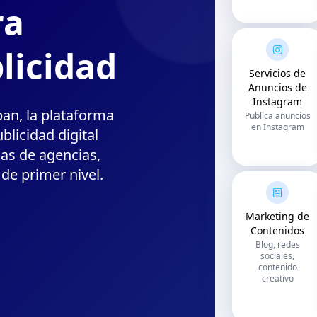
ra
licidad
Servicios de
Anuncios de
Instagram
ban, la plataforma
Publica anuncios
en Instagram
blicidad digital
ias de agencias,
de primer nivel.
Marketing de
Contenidos
Blog, redes
sociales,
contenido
creativo