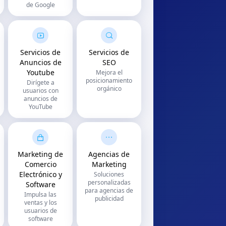
de Google
Servicios de
Servicios de
Anuncios de
SEO
Youtube
Mejora el
posicionamiento
Dirígete a
orgánico
usuarios con
anuncios de
YouTube
Marketing de
Agencias de
Comercio
Marketing
Electrónico y
Soluciones
personalizadas
Software
para agencias de
Impulsa las
publicidad
ventas y los
usuarios de
software