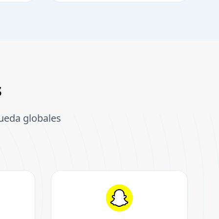
s
queda globales