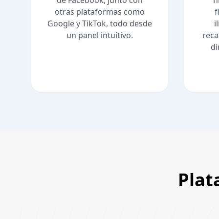
de Facebook, junto con
n
otras plataformas como
f
Google y TikTok, todo desde
i
un panel intuitivo.
reca
di
Plat