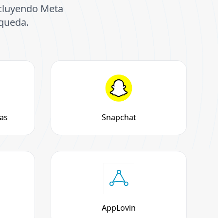
incluyendo Meta
squeda.
as
Snapchat
AppLovin