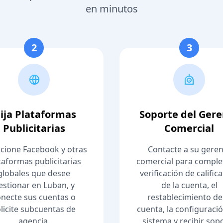
en minutos
2
3
lija Plataformas
Soporte del Ger
Publicitarias
Comercial
ccione Facebook y otras
Contacte a su geren
taformas publicitarias
comercial para complet
globales que desee
verificación de calific
estionar en Luban, y
de la cuenta, el
necte sus cuentas o
restablecimiento de
licite subcuentas de
cuenta, la configuració
agencia.
sistema y recibir sop