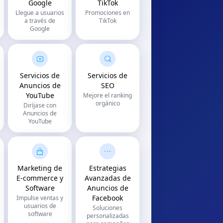
Google
TikTok
Llegue a usuarios
Promociones en
a través de
TikTok
Google
Servicios de
Servicios de
Anuncios de
SEO
YouTube
Mejore el ranking
orgánico
Diríjase con
Anuncios de
YouTube
Marketing de
Estrategias
E-commerce y
Avanzadas de
Software
Anuncios de
Facebook
Impulse ventas y
usuarios de
Soluciones
software
personalizadas