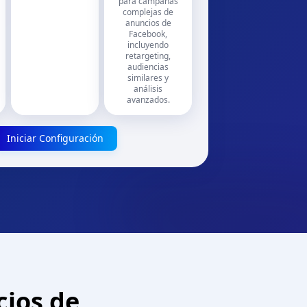
para campañas
complejas de
anuncios de
Facebook,
incluyendo
retargeting,
audiencias
similares y
análisis
avanzados.
Iniciar Configuración
ios de