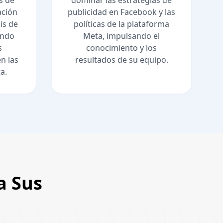
s de
dominar las estrategias de
ación
publicidad en Facebook y las
sis de
políticas de la plataforma
endo
Meta, impulsando el
s
conocimiento y los
en las
resultados de su equipo.
a.
a Sus