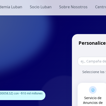
demia Luban
Socio Luban
Sobre Nosotros
Centr
Personalice
Seleccione los
00058.SZ) con ~$10 mil millones
Servicio de
Anuncios de