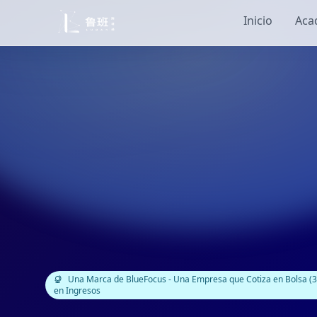
Inicio
Aca
Una Marca de BlueFocus - Una Empresa que Cotiza en Bolsa (3
en Ingresos