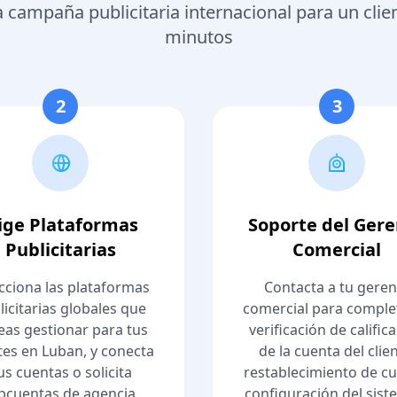
 campaña publicitaria internacional para un cli
minutos
2
3
lige Plataformas
Soporte del Ger
Publicitarias
Comercial
cciona las plataformas
Contacta a tu geren
licitarias globales que
comercial para complet
eas gestionar para tus
verificación de calific
tes en Luban, y conecta
de la cuenta del clien
us cuentas o solicita
restablecimiento de cu
bcuentas de agencia.
configuración del sist