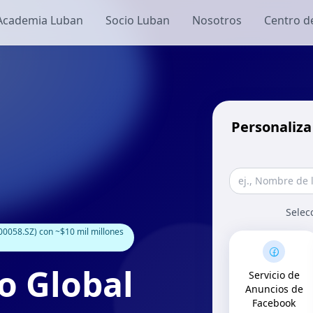
Academia Luban
Socio Luban
Nosotros
Centro d
Personaliza
Selec
0058.SZ) con ~$10 mil millones
o Global
Servicio de
Anuncios de
Facebook