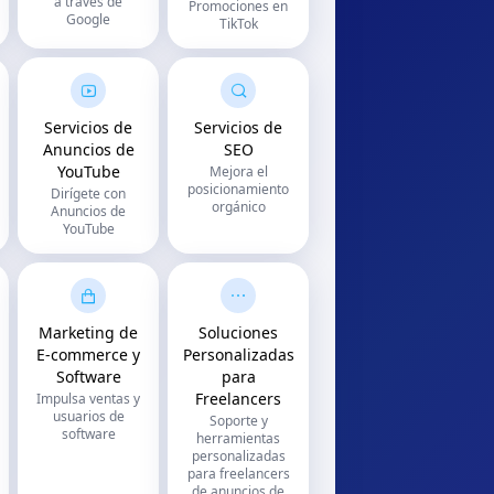
a través de
Promociones en
Google
TikTok
Servicios de
Servicios de
Anuncios de
SEO
YouTube
Mejora el
posicionamiento
Dirígete con
orgánico
Anuncios de
YouTube
Marketing de
Soluciones
E-commerce y
Personalizadas
Software
para
Freelancers
Impulsa ventas y
usuarios de
Soporte y
software
herramientas
personalizadas
para freelancers
de anuncios de