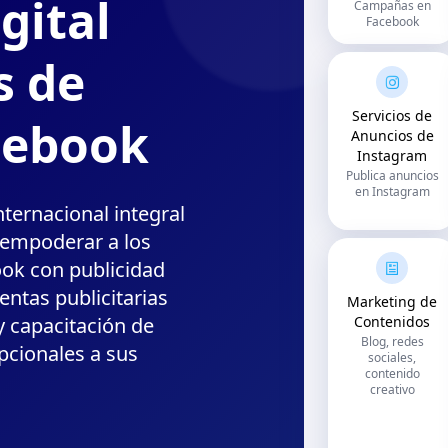
gital
Campañas en
Facebook
s de
Servicios de
cebook
Anuncios de
Instagram
Publica anuncios
en Instagram
ternacional integral
 empoderar a los
ook con publicidad
entas publicitarias
Marketing de
y capacitación de
Contenidos
Blog, redes
pcionales a sus
sociales,
contenido
creativo