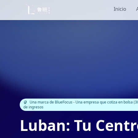
Inicio
Una marca de BlueFocus - Una empresa que cotiza en bolsa (30
de ingresos
Luban: Tu Centr