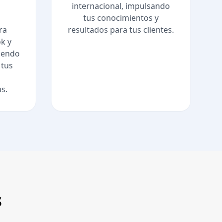
internacional, impulsando
tus conocimientos y
ra
resultados para tus clientes.
k y
iendo
 tus
as.
s