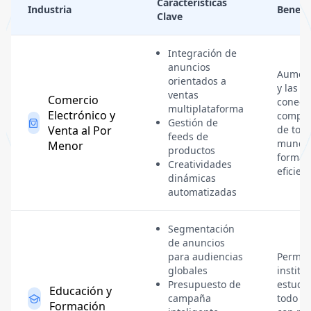
Características
Industria
Benefi
Clave
Integración de
anuncios
Aument
orientados a
y las v
ventas
Comercio
conect
multiplataforma
Electrónico y
compra
Gestión de
Venta al Por
de todo
feeds de
mundo
Menor
productos
forma 
Creatividades
eficient
dinámicas
automatizadas
Segmentación
de anuncios
para audiencias
Permite
globales
institu
Presupuesto de
estudi
Educación y
campaña
todo e
Formación