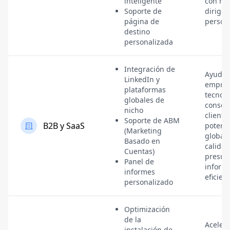
inteligente
con ma
Soporte de
dirigid
página de
person
destino
personalizada
Integración de
Ayuda a
LinkedIn y
empre
plataformas
tecnoló
globales de
conseg
nicho
cliente
Soporte de ABM
B2B y SaaS
potenci
(Marketing
global
Basado en
calidad
Cuentas)
presup
Panel de
inform
informes
eficien
personalizado
Optimización
de la
Acelera
instalación de