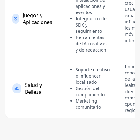
crecim
aplicaciones y
usuario
eventos
Juegos y
expand
Integración de
Aplicaciones
influen
SDK y
los me
seguimiento
móvile
Herramientas
interna
de IA creativas
y de redacción
Impuls
Soporte creativo
conoci
e influencer
de la m
localizado
Salud y
lealtad
Gestión del
Belleza
cliente
cumplimiento
campa
Marketing
optimi
comunitario
region