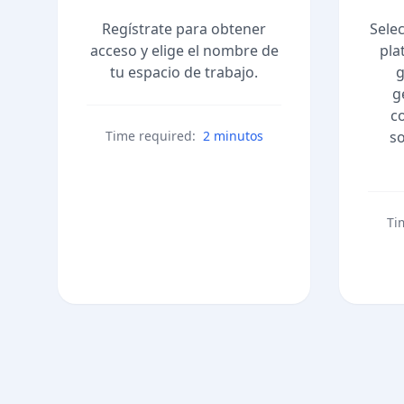
Regístrate para obtener
Sele
acceso y elige el nombre de
pla
tu espacio de trabajo.
g
g
c
Time required:
2 minutos
so
Ti