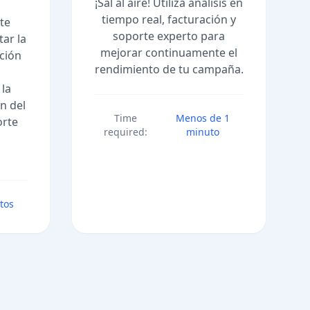
¡Sal al aire! Utiliza análisis en
tiempo real, facturación y
te
soporte experto para
ar la
mejorar continuamente el
ación
rendimiento de tu campaña.
 la
n del
Time
Menos de 1
orte
required:
minuto
tos