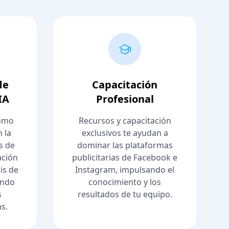
de
Capacitación
IA
Profesional
como
Recursos y capacitación
 la
exclusivos te ayudan a
s de
dominar las plataformas
ación
publicitarias de Facebook e
sis de
Instagram, impulsando el
endo
conocimiento y los
s
resultados de tu equipo.
as.