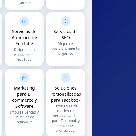
Google
Servicios de
Servicios de
Anuncios de
SEO
YouTube
Mejora el
posicionamiento
Dirígete con
orgánico
Anuncios de
YouTube
Marketing
Soluciones
para E-
Personalizadas
commerce y
para Facebook
Software
Estrategias de
marketing
Impulsa ventas y
personalizadas
usuarios de
para Facebook y
software
soluciones
avanzadas.