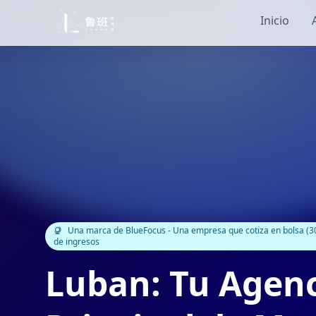
Inicio
Una marca de BlueFocus - Una empresa que cotiza en bolsa (30
de ingresos
Luban: Tu Agen