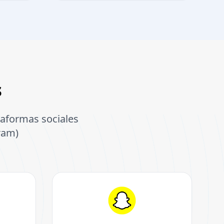
s
ataformas sociales
ram)