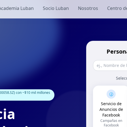
Academia Luban
Socio Luban
Nosotros
Centro d
Person
Selec
0058.SZ) con ~$10 mil millones
Servicio de
cia
Anuncios de
Facebook
Campañas en
Facebook