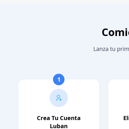
Comie
Lanza tu prim
1
Crea Tu Cuenta
E
Luban