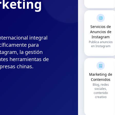
rketing
Servicios de
Anuncios de
ternacional integral
Instagram
Publica anuncios
cíficamente para
en Instagram
tagram, la gestión
entes herramientas de
presas chinas.
Marketing de
Contenidos
Blog, redes
sociales,
contenido
creativo