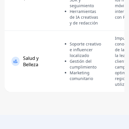
seguimiento
móvile
Herramientas
interna
de IA creativas
con RT
y de redacción
Impuls
Soporte creativo
conoci
e influencer
de la m
localizado
la leal
Salud y
Gestión del
cliente
Belleza
cumplimiento
campa
Marketing
optimi
comunitario
region
utiliza