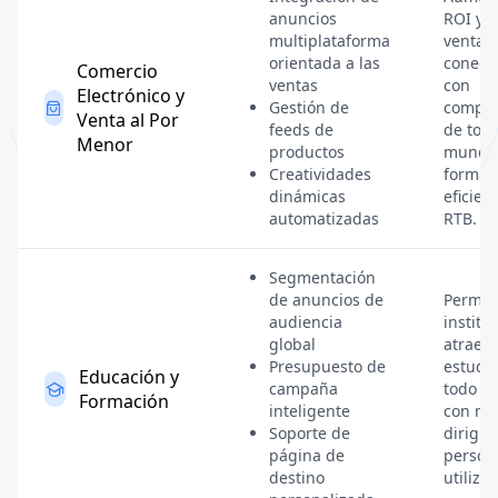
anuncios
ROI y l
multiplataforma
ventas
orientada a las
conect
Comercio
ventas
con
Electrónico y
Gestión de
compra
Venta al Por
feeds de
de todo
Menor
productos
mundo
Creatividades
forma 
dinámicas
eficien
automatizadas
RTB.
Segmentación
de anuncios de
Permite
audiencia
institu
global
atraer
Presupuesto de
estudi
Educación y
campaña
todo e
Formación
inteligente
con ma
Soporte de
dirigid
página de
person
destino
utiliza