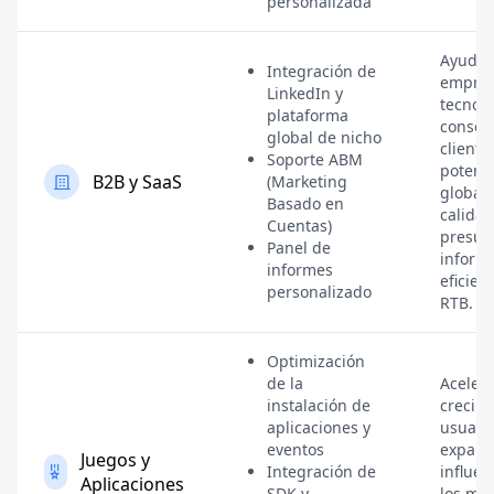
personalizada
Ayuda a
Integración de
empres
LinkedIn y
tecnolo
plataforma
conseg
global de nicho
cliente
Soporte ABM
potenci
B2B y SaaS
(Marketing
global
Basado en
calidad
Cuentas)
presup
Panel de
inform
informes
eficien
personalizado
RTB.
Optimización
de la
Acelera
instalación de
crecim
aplicaciones y
usuario
eventos
expand
Juegos y
Integración de
influen
Aplicaciones
SDK y
los me