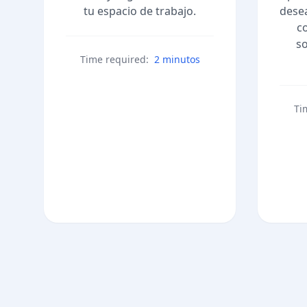
tu espacio de trabajo.
desea
c
so
Time required:
2 minutos
Ti