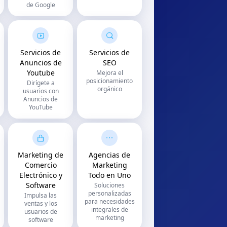
de Google
Servicios de
Servicios de
Anuncios de
SEO
Youtube
Mejora el
posicionamiento
Dirígete a
orgánico
usuarios con
Anuncios de
YouTube
Marketing de
Agencias de
Comercio
Marketing
Electrónico y
Todo en Uno
Software
Soluciones
personalizadas
Impulsa las
para necesidades
ventas y los
integrales de
usuarios de
marketing
software