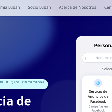
mia Luban
Socio Luban
Acerca de Nosotros
Cen
Person
Selec
0058.SZ) con ~$10 mil millones
Servicio de
ia de
Anuncios de
Facebook
Campañas en
Facebook