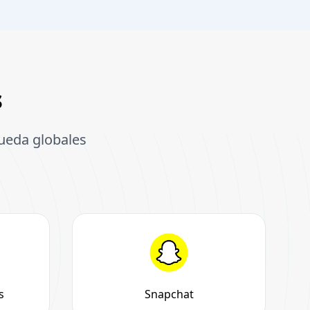
s
queda globales
s
Snapchat