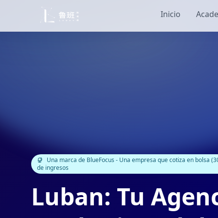
Inicio
Acade
Una marca de BlueFocus - Una empresa que cotiza en bolsa (30
de ingresos
Luban: Tu Agenc