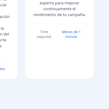
experto para mejorar
cial
continuamente el
rendimiento de tu campaña.
cación
 la
Time
Menos de 1
n del
required:
minuto
orte
s
tos