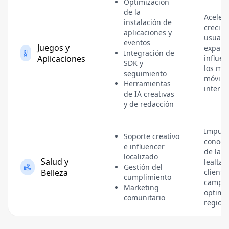
Optimización
de la
Acelera
instalación de
crecim
aplicaciones y
usuario
eventos
Juegos y
expand
Integración de
Aplicaciones
influen
SDK y
los me
seguimiento
móvile
Herramientas
interna
de IA creativas
y de redacción
Impuls
Soporte creativo
conoci
e influencer
de la m
localizado
Salud y
lealtad
Gestión del
Belleza
cliente
cumplimiento
campa
Marketing
optimi
comunitario
region