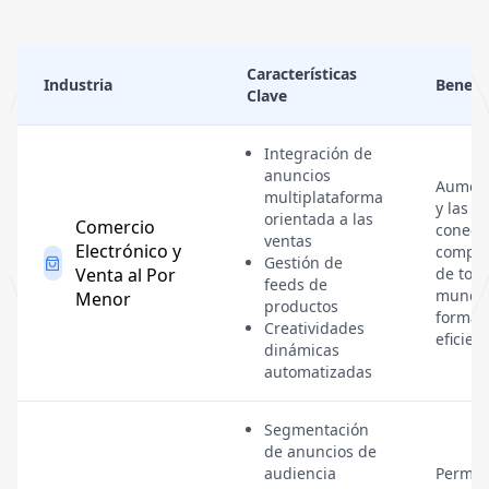
Características
Industria
Benefi
Clave
Integración de
anuncios
Aument
multiplataforma
y las v
orientada a las
Comercio
conect
ventas
Electrónico y
compra
Gestión de
Venta al Por
de todo
feeds de
mundo
Menor
productos
forma 
Creatividades
eficient
dinámicas
automatizadas
Segmentación
de anuncios de
audiencia
Permite