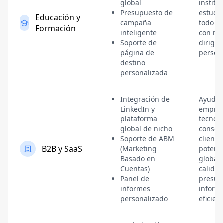
global
institu
Presupuesto de
estudi
Educación y
campaña
todo e
Formación
inteligente
con ma
Soporte de
dirigid
página de
person
destino
personalizada
Integración de
Ayuda a
LinkedIn y
empre
plataforma
tecnoló
global de nicho
conseg
Soporte de ABM
cliente
B2B y SaaS
(Marketing
potenci
Basado en
global
Cuentas)
calidad
Panel de
presup
informes
inform
personalizado
eficien