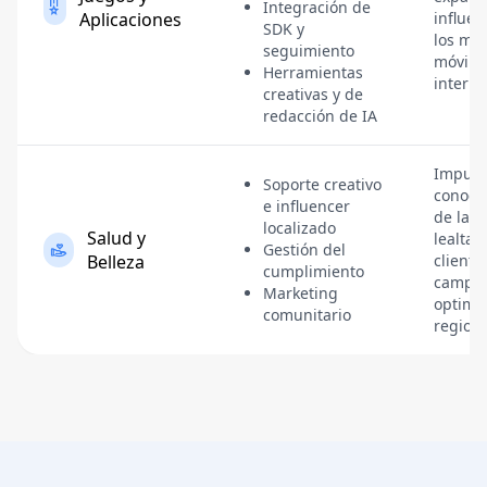
Integración de
Aplicaciones
influen
SDK y
los me
seguimiento
móvile
Herramientas
interna
creativas y de
redacción de IA
Impuls
Soporte creativo
conoci
e influencer
de la m
localizado
Salud y
lealtad
Gestión del
Belleza
cliente
cumplimiento
campa
Marketing
optimi
comunitario
region