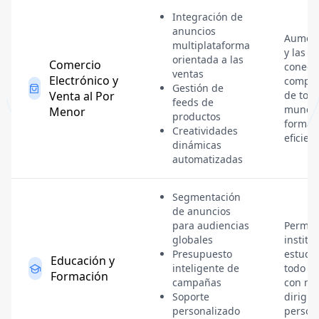
Integración de
anuncios
Aument
multiplataforma
y las v
orientada a las
Comercio
conect
ventas
Electrónico y
compra
Gestión de
Venta al Por
de todo
feeds de
mundo
Menor
productos
forma 
Creatividades
eficient
dinámicas
automatizadas
Segmentación
de anuncios
para audiencias
Permite
globales
institu
Presupuesto
estudi
Educación y
inteligente de
todo e
Formación
campañas
con ma
Soporte
dirigid
personalizado
person