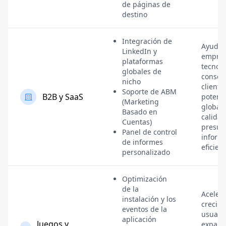
de páginas de
destino
Integración de
Ayuda a
LinkedIn y
empre
plataformas
tecnoló
globales de
conseg
nicho
cliente
Soporte de ABM
B2B y SaaS
potenci
(Marketing
global
Basado en
calidad
Cuentas)
presup
Panel de control
inform
de informes
eficien
personalizado
Optimización
de la
Acelera
instalación y los
crecim
eventos de la
usuario
aplicación
Juegos y
expand